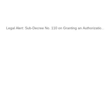
Legal Alert: Sub-Decree No. 110 on Granting an Authorization
for the Operations of Information & Telecommunication
Technology