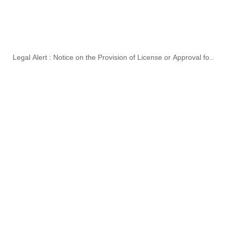
Legal Alert : Notice on the Provision of License or Approval for
E-Commerce Service Providers in Cambodia