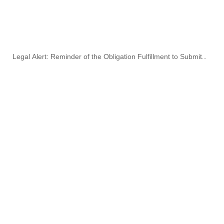
Legal Alert: Reminder of the Obligation Fulfillment to Submit
the Financial Statements for the year 2020 to the Regulator