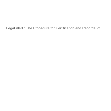
Legal Alert : The Procedure for Certification and Recordal of
Letter Granting Exclusive Rights on Mark in Cambodia