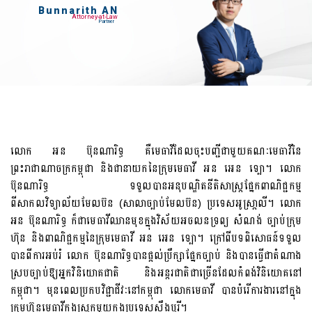
លោក អន ប៊ុនណារិទ្ធ គឺមេធាវីដែលចុះបញ្ជីជាមួយគណៈមេធាវីនៃ
ព្រះរាជាណាចក្រកម្ពុជា និងជានាយកនៃក្រុមមេធាវី អន អេន ទ្បោ។ លោក
ប៊ុនណារិទ្ធ ទទួលបានអនុបណ្ឌិតនីតិសាស្រ្តផ្នែកពាណិជ្ជកម្ម
ពីសាកលវិទ្យាល័យមែលប៊ន (សាលាច្បាប់មែលប៊ន) ប្រទេសអូស្រា្តលី។ លោក
អន ប៊ុនណារិទ្ធ ក៏ជាមេធាវីឈានមុខក្នុងវិស័យអចលនទ្រព្យ សំណង់ ច្បាប់ក្រុម
ហ៊ុន និងពាណិជ្ជកម្មនៃក្រុមមេធាវី អន អេន ​ទ្បោ។ ក្រៅពីបទពិសោធន៍ទទួល
បានពីការអប់រំ លោក ប៊ុនណារិទ្ធបានផ្តល់ប្រឹក្សាផ្នែកច្បាប់ និងបានធ្វើជាតំណាង
ស្របច្បាប់ឱ្យអ្នកវិនិយោគជាតិ និងអន្តរជាតិជាច្រើនដែលកំពង់វិនិយោគនៅ
កម្ពុជា។ មុនពេលប្រកបវិជ្ជាជីវៈនៅកម្ពុជា លោកមេធាវី បានបំរើការងារនៅក្នុង
ក្រុមហ៊ុនមេធាវីក្នុងស្រុកមួយក្នុងប្រទេសសឹង្ហបុរី។