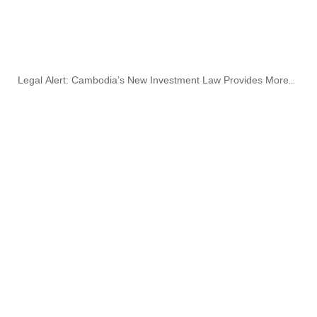
Legal Alert: Cambodia’s New Investment Law Provides More
Incentives To The Existing And New Industry