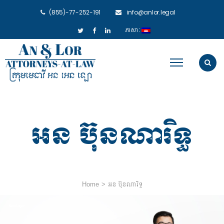
(855)-77-252-191
info@anlor.legal
ភាសា:
អន ប៊ុនណារិទ្ធ
Home
>
អន ប៊ុនណារិទ្ធ