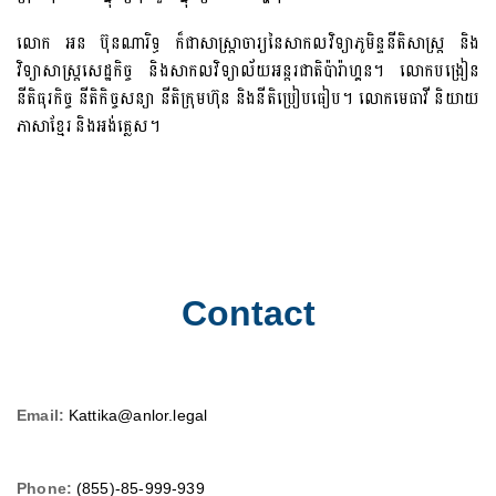
លោក អន ប៊ុនណារិទ្ធ ក៏ជាសាស្រ្តាចារ្យនៃសាកលវិទ្យាភូមិន្ទនីតិសាស្ត្រ និង
វិទ្យាសាស្ត្រសេដ្ឋកិច្ច និងសាកលវិទ្យាល័យអន្តរជាតិប៉ារ៉ាហ្គន។ លោកបង្រៀន
នីតិធុរកិច្ច នីតិកិច្ចសន្យា នីតិក្រុមហ៊ុន និងនីតិប្រៀបធៀប។ លោកមេធាវី និយាយ
ភាសាខ្មែរ និងអង់គ្លេស។
Contact
Email:
Kattika@anlor.legal
Phone:
(855)-85-999-939